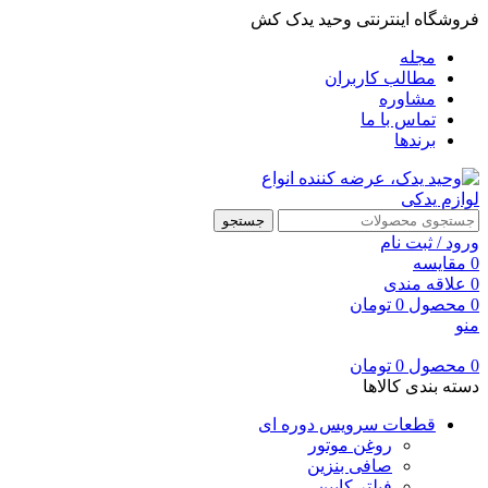
فروشگاه اینترنتی وحید یدک کش
مجله
مطالب کاربران
مشاوره
تماس با ما
برندها
جستجو
ورود / ثبت نام
0
مقایسه
0
علاقه مندی
0
محصول
0
تومان
منو
0
محصول
0
تومان
دسته بندی کالاها
قطعات سرویس دوره ای
روغن موتور
صافی بنزین
فیلتر کابین