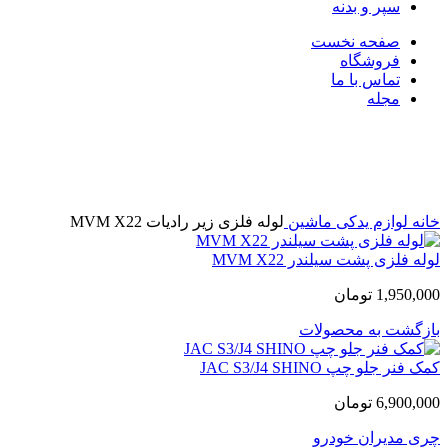
سپر و بدنه
صفحه نخست
فروشگاه
تماس با ما
مجله
اتمام موجودی
بزرگنمایی تصویر
خانه
لوازم یدکی ماشین
لوله فلزی زیر رادیات MVM X22
لوله فلزی پشت سیلندر MVM X22
1,950,000
تومان
بازگشت به محصولات
کمک فنر جلو چپ JAC S3/J4 SHINO
6,900,000
تومان
چری
مدیران خودرو