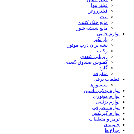
فیلتر هوا
فیلترروغن
لنت
مایع خنک کننده
مایع شیشه شور
لوازم جانبی
بارانگیز
پشه پران درب موتور
رکاب
زیرپایی 5بعدی
کفپوش صندوق 5بعدی
گارد
متفرقه
قطعات برقی
سنسورها
لوازم یدکی ماشین
لوازم موتوری
لوازم تزئینی
لوازم مصرفی
لوازم گیربکس
ترمز و متعلقات
جلوبندی
چراغ ها