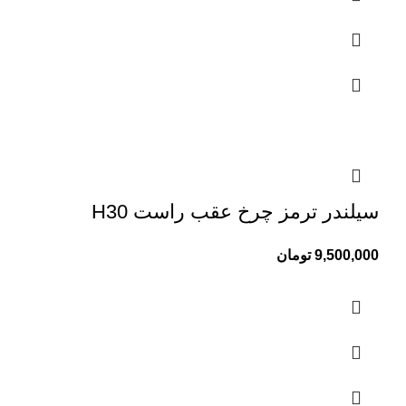
سیلندر ترمز چرخ عقب راست H30
9,500,000
تومان