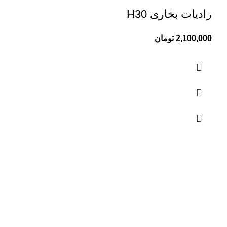
رادیات بخاری H30
2,100,000
تومان
تماس با ما
01333829096
01333826929
09361992210