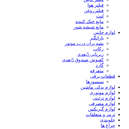
فیلتر هوا
فیلترروغن
لنت
مایع خنک کننده
مایع شیشه شور
لوازم جانبی
بارانگیز
پشه پران درب موتور
رکاب
زیرپایی 5بعدی
کفپوش صندوق 5بعدی
گارد
متفرقه
قطعات برقی
سنسورها
لوازم یدکی ماشین
لوازم موتوری
لوازم تزئینی
لوازم مصرفی
لوازم گیربکس
ترمز و متعلقات
جلوبندی
چراغ ها