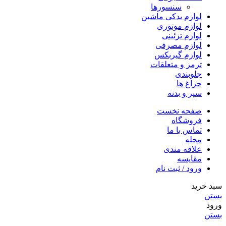
سنسورها
لوازم یدکی ماشین
لوازم موتوری
لوازم تزئینی
لوازم مصرفی
لوازم گیربکس
ترمز و متعلقات
جلوبندی
چراغ ها
سپر و بدنه
صفحه نخست
فروشگاه
تماس با ما
مجله
علاقه مندی
مقایسه
ورود / ثبت نام
سبد خرید
بستن
ورود
بستن