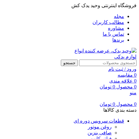
فروشگاه اینترنتی وحید یدک کش
مجله
مطالب کاربران
مشاوره
تماس با ما
برندها
جستجو
ورود / ثبت نام
0
مقایسه
0
علاقه مندی
0
محصول
0
تومان
منو
0
محصول
0
تومان
دسته بندی کالاها
قطعات سرویس دوره ای
روغن موتور
صافی بنزین
فیلتر کابین