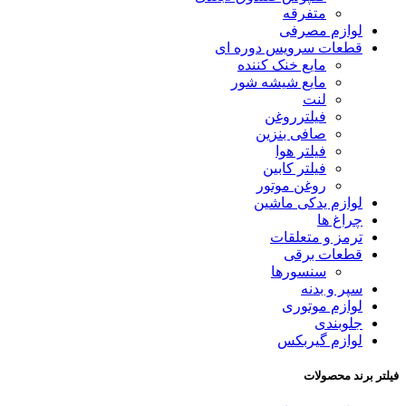
متفرقه
لوازم مصرفی
قطعات سرویس دوره ای
مایع خنک کننده
مایع شیشه شور
لنت
فیلترروغن
صافی بنزین
فیلتر هوا
فیلتر کابین
روغن موتور
لوازم یدکی ماشین
چراغ ها
ترمز و متعلقات
قطعات برقی
سنسورها
سپر و بدنه
لوازم موتوری
جلوبندی
لوازم گیربکس
فیلتر برند محصولات