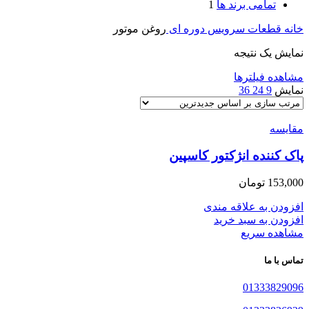
تمامی برند ها
1
خانه
قطعات سرویس دوره ای
روغن موتور
نمایش یک نتیجه
مشاهده فیلترها
نمایش
9
24
36
مقایسه
پاک کننده انژکتور کاسپین
153,000
تومان
افزودن به علاقه مندی
افزودن به سبد خرید
مشاهده سریع
تماس با ما
01333829096