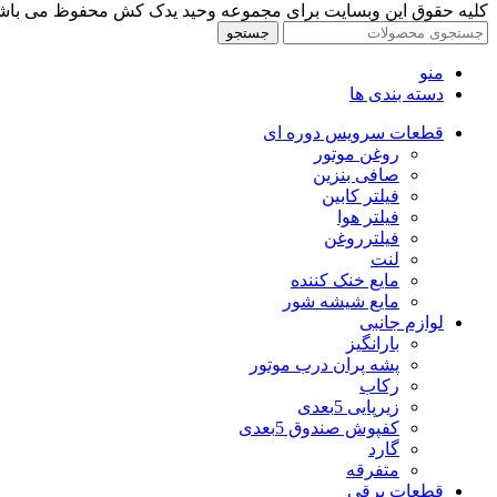
کلیه حقوق این وبسایت برای مجموعه وحید یدک کش محفوظ می باشد
جستجو
منو
دسته بندی ها
قطعات سرویس دوره ای
روغن موتور
صافی بنزین
فیلتر کابین
فیلتر هوا
فیلترروغن
لنت
مایع خنک کننده
مایع شیشه شور
لوازم جانبی
بارانگیز
پشه پران درب موتور
رکاب
زیرپایی 5بعدی
کفپوش صندوق 5بعدی
گارد
متفرقه
قطعات برقی