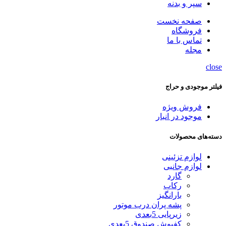
سپر و بدنه
صفحه نخست
فروشگاه
تماس با ما
مجله
close
فیلتر موجودی و حراج
فروش ویژه
موجود در انبار
دسته‌های محصولات
لوازم تزئینی
لوازم جانبی
گارد
رکاب
بارانگیز
پشه پران درب موتور
زیرپایی 5بعدی
کفپوش صندوق 5بعدی