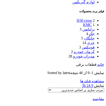
لوازم گیربکس
فیلتر برند محصولات
H30 cross
2
KMC
1
برلیانس
3
جک
4
چانگان
5
چری
14
فونیکس
3
کرمان خودرو
2
مدیران خودرو
28
خانه
قطعات برقی
نمایش 1–9 از 46 نتیجه
Sorted by latest
مشاهده فیلترها
نمایش
9
24
36
مقایسه