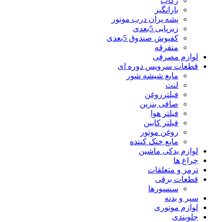
رکاب
بارانگیز
پشه پران درب موتور
زیرپایی 5بعدی
کفپوش صندوق 5بعدی
متفرقه
لوازم مصرفی
قطعات سرویس دوره ای
مایع شیشه شور
لنت
فیلترروغن
صافی بنزین
فیلتر هوا
فیلتر کابین
روغن موتور
مایع خنک کننده
لوازم یدکی ماشین
چراغ ها
ترمز و متعلقات
قطعات برقی
سنسورها
سپر و بدنه
لوازم موتوری
جلوبندی