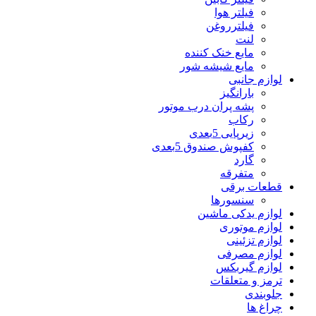
فیلتر هوا
فیلترروغن
لنت
مایع خنک کننده
مایع شیشه شور
لوازم جانبی
بارانگیز
پشه پران درب موتور
رکاب
زیرپایی 5بعدی
کفپوش صندوق 5بعدی
گارد
متفرقه
قطعات برقی
سنسورها
لوازم یدکی ماشین
لوازم موتوری
لوازم تزئینی
لوازم مصرفی
لوازم گیربکس
ترمز و متعلقات
جلوبندی
چراغ ها