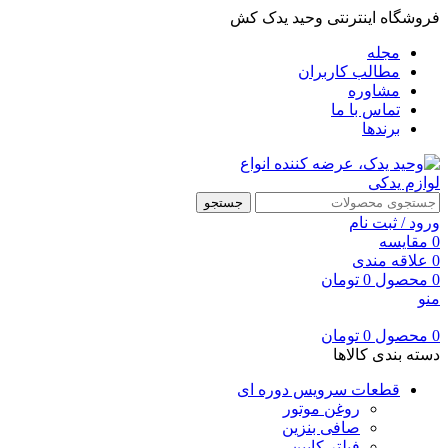
فروشگاه اینترنتی وحید یدک کش
مجله
مطالب کاربران
مشاوره
تماس با ما
برندها
جستجو
ورود / ثبت نام
0
مقایسه
0
علاقه مندی
0
محصول
0
تومان
منو
0
محصول
0
تومان
دسته بندی کالاها
قطعات سرویس دوره ای
روغن موتور
صافی بنزین
فیلتر کابین