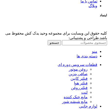
تماس با ما
وبلاگ
اینماد
کلیه حقوق این وبسایت برای مجموعه وحید یدک کش محفوظ می
باشد.طراحی و پشتیبانی:
جستجو
منو
دسته بندی ها
قطعات سرویس دوره ای
روغن موتور
صافی بنزین
فیلتر کابین
فیلتر هوا
فیلترروغن
لنت
مایع خنک کننده
مایع شیشه شور
لوازم جانبی