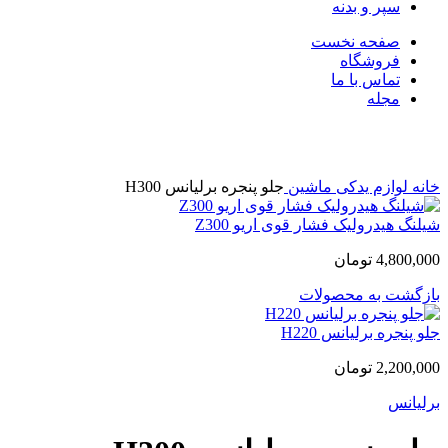
سپر و بدنه
صفحه نخست
فروشگاه
تماس با ما
مجله
بزرگنمایی تصویر
خانه
لوازم یدکی ماشین
جلو پنجره برلیانس H300
شیلنگ هیدرولیک فشار قوی اریو Z300
4,800,000
تومان
بازگشت به محصولات
جلو پنجره برلیانس H220
2,200,000
تومان
برلیانس