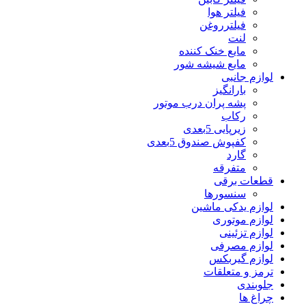
فیلتر هوا
فیلترروغن
لنت
مایع خنک کننده
مایع شیشه شور
لوازم جانبی
بارانگیز
پشه پران درب موتور
رکاب
زیرپایی 5بعدی
کفپوش صندوق 5بعدی
گارد
متفرقه
قطعات برقی
سنسورها
لوازم یدکی ماشین
لوازم موتوری
لوازم تزئینی
لوازم مصرفی
لوازم گیربکس
ترمز و متعلقات
جلوبندی
چراغ ها