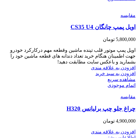
مقایسه
اویل پمپ چانگان CS35 U4
5,800,000
تومان
اویل پمپ موتور قلب تپنده ماشین وقطعه مهم درکارکرد خودرو
جهت اطمینان هنگام خرید تعداد دندانه های قطعه ماشین خود را
بشمارید و باعکس سایت مطابقت دهید!
افزودن به علاقه مندی
افزودن به سبد خرید
مشاهده سریع
اتمام موجودی
مقایسه
چراغ جلو چپ برلیانس H320
4,900,000
تومان
افزودن به علاقه مندی
اطلاعات بیشتر