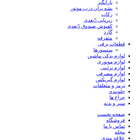
بارانگیز
پشه پران درب موتور
رکاب
زیرپایی 5بعدی
کفپوش صندوق 5بعدی
گارد
متفرقه
قطعات برقی
سنسورها
لوازم یدکی ماشین
لوازم موتوری
لوازم تزئینی
لوازم مصرفی
لوازم گیربکس
ترمز و متعلقات
جلوبندی
چراغ ها
سپر و بدنه
صفحه نخست
فروشگاه
تماس با ما
مجله
علاقه مندی