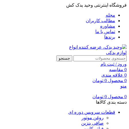
فروشگاه اینترنتی وحید یدک کش
مجله
مطالب کاربران
مشاوره
تماس با ما
برندها
جستجو
ورود / ثبت نام
0
مقایسه
0
علاقه مندی
0
محصول
0
تومان
منو
0
محصول
0
تومان
دسته بندی کالاها
قطعات سرویس دوره ای
روغن موتور
صافی بنزین
فیلتر کابین