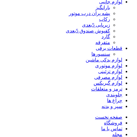
لوازم جانبی
بارانگیز
پشه پران درب موتور
رکاب
زیرپایی 5بعدی
کفپوش صندوق 5بعدی
گارد
متفرقه
قطعات برقی
سنسورها
لوازم یدکی ماشین
لوازم موتوری
لوازم تزئینی
لوازم مصرفی
لوازم گیربکس
ترمز و متعلقات
جلوبندی
چراغ ها
سپر و بدنه
صفحه نخست
فروشگاه
تماس با ما
مجله