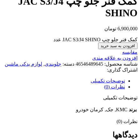
کمک فنر جلو چپ JAC S3/J4
SHINO
6,900,000
تومان
کمک فنر جلو چپ JAC S3/J4 SHINO عدد
افزودن به سبد خرید
مقایسه
افزودن به علاقه مندی
شناسه محصول:
46546489645
دسته:
جلوبندی
,
لوازم یدکی ماشین
اشتراک گذاری:
توضیحات تکمیلی
نظرات (0)
توضیحات تکمیلی
برند
KMC, جک, کرمان خودرو
نظرات (0)
دیدگاهها