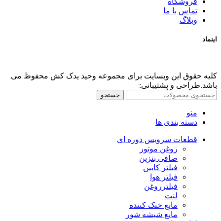
فروشگاه
تماس با ما
وبلاگ
اینماد
کلیه حقوق این وبسایت برای مجموعه وحید یدک کش محفوظ می
باشد.طراحی و پشتیبانی:
جستجو
منو
دسته بندی ها
قطعات سرویس دوره ای
روغن موتور
صافی بنزین
فیلتر کابین
فیلتر هوا
فیلترروغن
لنت
مایع خنک کننده
مایع شیشه شور