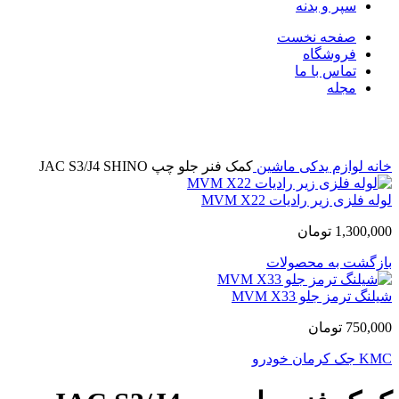
سپر و بدنه
صفحه نخست
فروشگاه
تماس با ما
مجله
بزرگنمایی تصویر
خانه
لوازم یدکی ماشین
کمک فنر جلو چپ JAC S3/J4 SHINO
لوله فلزی زیر رادیات MVM X22
1,300,000
تومان
بازگشت به محصولات
شیلنگ ترمز جلو MVM X33
750,000
تومان
KMC
جک
کرمان خودرو