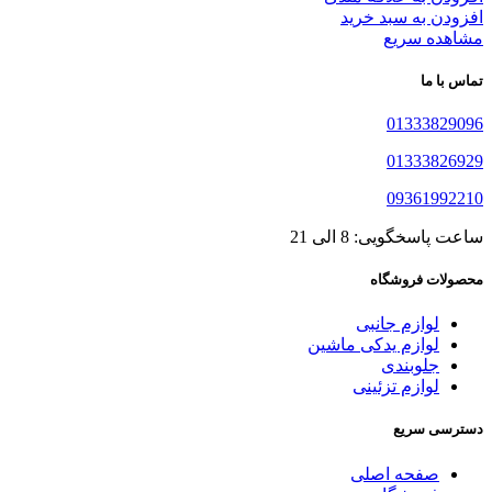
افزودن به سبد خرید
مشاهده سریع
تماس با ما
01333829096
01333826929
09361992210
ساعت پاسخگویی: 8 الی 21
محصولات فروشگاه
لوازم جانبی
لوازم یدکی ماشین
جلوبندی
لوازم تزئینی
دسترسی سریع
صفحه اصلی