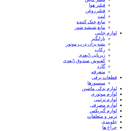
فیلتر هوا
فیلترروغن
لنت
مایع خنک کننده
مایع شیشه شور
لوازم جانبی
بارانگیز
پشه پران درب موتور
رکاب
زیرپایی 5بعدی
کفپوش صندوق 5بعدی
گارد
متفرقه
قطعات برقی
سنسورها
لوازم یدکی ماشین
لوازم موتوری
لوازم تزئینی
لوازم مصرفی
لوازم گیربکس
ترمز و متعلقات
جلوبندی
چراغ ها