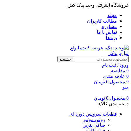
فروشگاه اینترنتی وحید یدک کش
مجله
مطالب کاربران
مشاوره
تماس با ما
برندها
جستجو
ورود / ثبت نام
0
مقایسه
0
علاقه مندی
0
محصول
0
تومان
منو
0
محصول
0
تومان
دسته بندی کالاها
قطعات سرویس دوره ای
روغن موتور
صافی بنزین
فیلتر کابین