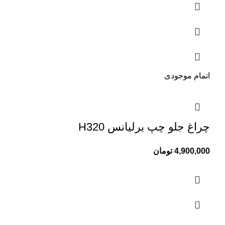
اتمام موجودی
چراغ جلو چپ برلیانس H320
4,900,000
تومان