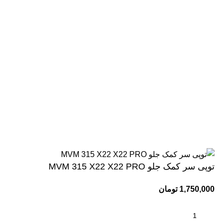
دسترسی سریع
صفحه اصلی
فروشگاه
تماس با ما
وبلاگ
اینماد
کلیه حقوق این وبسایت برای مجموعه وحید یدک کش محفوظ می
باشد.طراحی و پشتیبانی:
توپی سر کمک جلو MVM 315 X22 X22 PRO
1,750,000
تومان