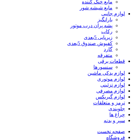
مایع خنک کننده
مایع شیشه شور
لوازم جانبی
بارانگیز
پشه پران درب موتور
رکاب
زیرپایی 5بعدی
کفپوش صندوق 5بعدی
گارد
متفرقه
قطعات برقی
سنسورها
لوازم یدکی ماشین
لوازم موتوری
لوازم تزئینی
لوازم مصرفی
لوازم گیربکس
ترمز و متعلقات
جلوبندی
چراغ ها
سپر و بدنه
صفحه نخست
فروشگاه