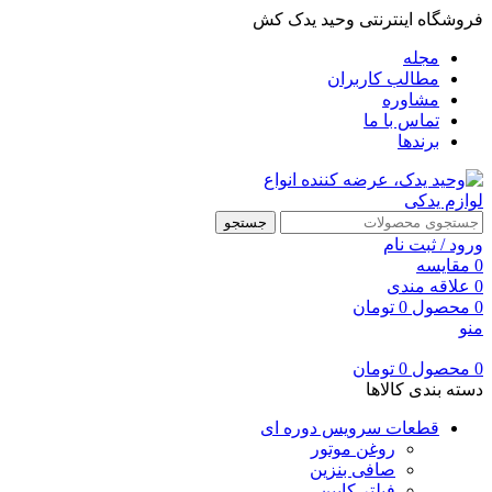
فروشگاه اینترنتی وحید یدک کش
مجله
مطالب کاربران
مشاوره
تماس با ما
برندها
جستجو
ورود / ثبت نام
0
مقایسه
0
علاقه مندی
0
محصول
0
تومان
منو
0
محصول
0
تومان
دسته بندی کالاها
قطعات سرویس دوره ای
روغن موتور
صافی بنزین
فیلتر کابین