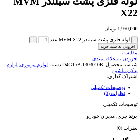
لوله فلزی پشت سیلندر MVM
X22
1,950,000
تومان
لوله فلزی پشت سیلندر MVM X22 عدد
افزودن به سبد خرید
مقایسه
افزودن به علاقه مندی
شناسه محصول:
D4G15B-1303010B
دسته:
لوازم موتوری
,
لوازم
یدکی ماشین
اشتراک گذاری:
توضیحات تکمیلی
نظرات (0)
توضیحات تکمیلی
برند
چری, مدیران خودرو
نظرات (0)