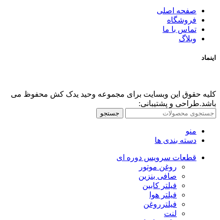
صفحه اصلی
فروشگاه
تماس با ما
وبلاگ
اینماد
کلیه حقوق این وبسایت برای مجموعه وحید یدک کش محفوظ می
باشد.طراحی و پشتیبانی:
جستجو
منو
دسته بندی ها
قطعات سرویس دوره ای
روغن موتور
صافی بنزین
فیلتر کابین
فیلتر هوا
فیلترروغن
لنت