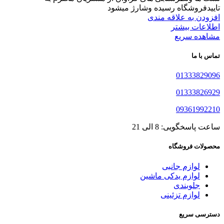
تاییدفروشگاه رسیده وشارژ میشود
افزودن به علاقه مندی
اطلاعات بیشتر
مشاهده سریع
تماس با ما
01333829096
01333826929
09361992210
ساعت پاسخگویی: 8 الی 21
محصولات فروشگاه
لوازم جانبی
لوازم یدکی ماشین
جلوبندی
لوازم تزئینی
دسترسی سریع