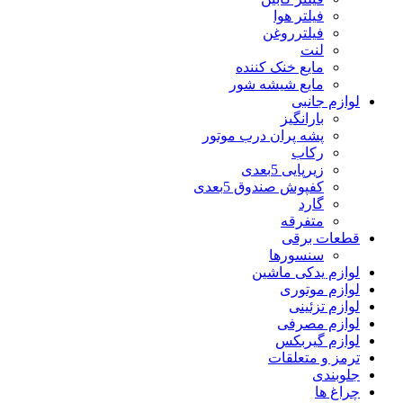
فیلتر هوا
فیلترروغن
لنت
مایع خنک کننده
مایع شیشه شور
لوازم جانبی
بارانگیز
پشه پران درب موتور
رکاب
زیرپایی 5بعدی
کفپوش صندوق 5بعدی
گارد
متفرقه
قطعات برقی
سنسورها
لوازم یدکی ماشین
لوازم موتوری
لوازم تزئینی
لوازم مصرفی
لوازم گیربکس
ترمز و متعلقات
جلوبندی
چراغ ها