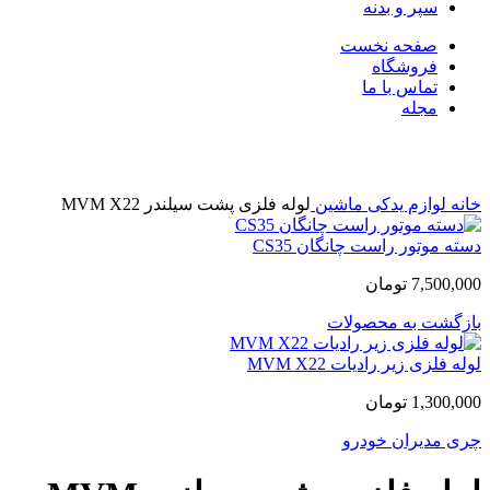
سپر و بدنه
صفحه نخست
فروشگاه
تماس با ما
مجله
بزرگنمایی تصویر
خانه
لوازم یدکی ماشین
لوله فلزی پشت سیلندر MVM X22
دسته موتور راست چانگان CS35
7,500,000
تومان
بازگشت به محصولات
لوله فلزی زیر رادیات MVM X22
1,300,000
تومان
چری
مدیران خودرو