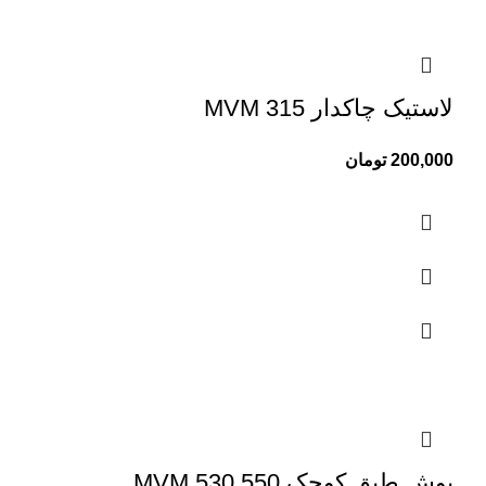
لاستیک چاکدار MVM 315
200,000
تومان
بوش طبق کوچک MVM 530.550