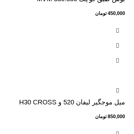
450,000
تومان
میل موجگیر لیفان 520 و H30 CROSS
850,000
تومان