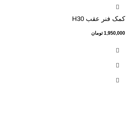
کمک فنر عقب H30
1,950,000
تومان
تماس با ما
01333829096
01333826929