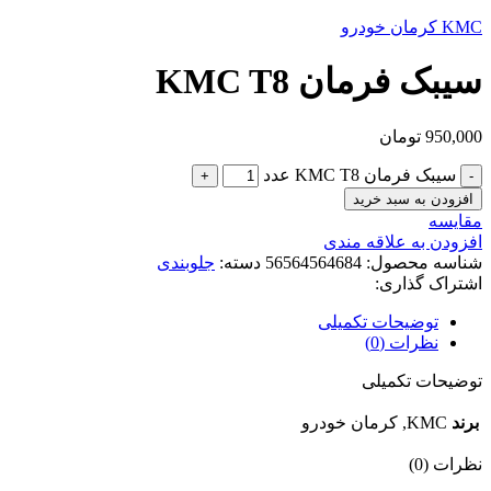
KMC
کرمان خودرو
سیبک فرمان KMC T8
950,000
تومان
سیبک فرمان KMC T8 عدد
افزودن به سبد خرید
مقایسه
افزودن به علاقه مندی
شناسه محصول:
56564564684
دسته:
جلوبندی
اشتراک گذاری:
توضیحات تکمیلی
نظرات (0)
توضیحات تکمیلی
برند
KMC, کرمان خودرو
نظرات (0)