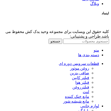
وبلاگ
اینماد
کلیه حقوق این وبسایت برای مجموعه وحید یدک کش محفوظ می
باشد.طراحی و پشتیبانی:
جستجو
منو
دسته بندی ها
قطعات سرویس دوره ای
روغن موتور
صافی بنزین
فیلتر کابین
فیلتر هوا
فیلترروغن
لنت
مایع خنک کننده
مایع شیشه شور
لوازم جانبی
بارانگیز