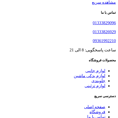
مشاهده سریع
تماس با ما
01333829096
01333826929
09361992210
ساعت پاسخگویی: 8 الی 21
محصولات فروشگاه
لوازم جانبی
لوازم یدکی ماشین
جلوبندی
لوازم تزئینی
دسترسی سریع
صفحه اصلی
فروشگاه
تماس با ما