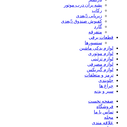
پشه پران درب موتور
رکاب
زیرپایی 5بعدی
کفپوش صندوق 5بعدی
گارد
متفرقه
قطعات برقی
سنسورها
لوازم یدکی ماشین
لوازم موتوری
لوازم تزئینی
لوازم مصرفی
لوازم گیربکس
ترمز و متعلقات
جلوبندی
چراغ ها
سپر و بدنه
صفحه نخست
فروشگاه
تماس با ما
مجله
علاقه مندی