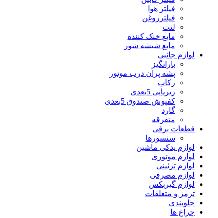
فیلتر هوا
فیلترروغن
لنت
مایع خنک کننده
مایع شیشه شور
لوازم جانبی
بارانگیز
پشه پران درب موتور
رکاب
زیرپایی 5بعدی
کفپوش صندوق 5بعدی
گارد
متفرقه
قطعات برقی
سنسورها
لوازم یدکی ماشین
لوازم موتوری
لوازم تزئینی
لوازم مصرفی
لوازم گیربکس
ترمز و متعلقات
جلوبندی
چراغ ها