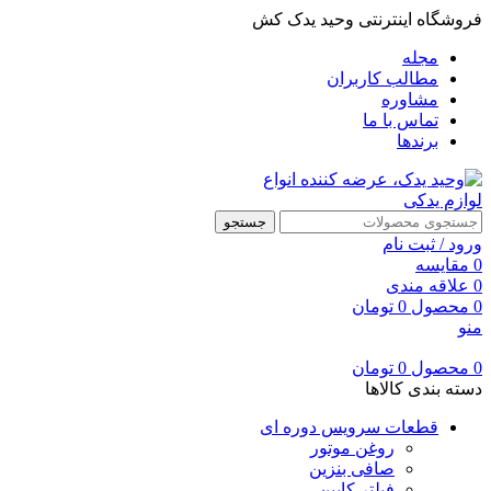
فروشگاه اینترنتی وحید یدک کش
مجله
مطالب کاربران
مشاوره
تماس با ما
برندها
جستجو
ورود / ثبت نام
0
مقایسه
0
علاقه مندی
0
محصول
0
تومان
منو
0
محصول
0
تومان
دسته بندی کالاها
قطعات سرویس دوره ای
روغن موتور
صافی بنزین
فیلتر کابین