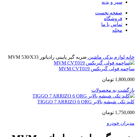
سپر و بدنه
صفحه نخست
فروشگاه
تماس با ما
مجله
بزرگنمایی تصویر
خانه
لوازم یدکی ماشین
ضربه گیر پایینی رادیاتور MVM 530/X33
ساچمه فولی گیربکس MVM CVT019
1,800,000
تومان
بازگشت به محصولات
کلید تکی شیشه بالابر TIGGO 7 ARRIZO 6 ORG
1,750,000
تومان
مدیران خودرو