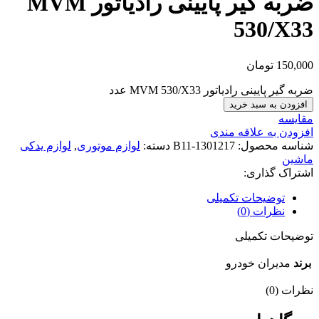
ضربه گیر پایینی رادیاتور MVM
530/X33
150,000
تومان
ضربه گیر پایینی رادیاتور MVM 530/X33 عدد
افزودن به سبد خرید
مقایسه
افزودن به علاقه مندی
شناسه محصول:
B11-1301217
دسته:
لوازم موتوری
,
لوازم یدکی
ماشین
اشتراک گذاری:
توضیحات تکمیلی
نظرات (0)
توضیحات تکمیلی
برند
مدیران خودرو
نظرات (0)