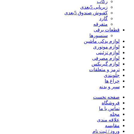
رکاب
زیرپایی 5بعدی
کفپوش صندوق 5بعدی
گارد
متفرقه
قطعات برقی
سنسورها
لوازم یدکی ماشین
لوازم موتوری
لوازم تزئینی
لوازم مصرفی
لوازم گیربکس
ترمز و متعلقات
جلوبندی
چراغ ها
سپر و بدنه
صفحه نخست
فروشگاه
تماس با ما
مجله
علاقه مندی
مقایسه
ورود / ثبت نام