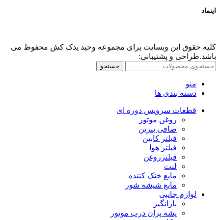
اینماد
کلیه حقوق این وبسایت برای مجموعه وحید یدک کش محفوظ می
باشد.طراحی و پشتیبانی:
جستجو
منو
دسته بندی ها
قطعات سرویس دوره ای
روغن موتور
صافی بنزین
فیلتر کابین
فیلتر هوا
فیلترروغن
لنت
مایع خنک کننده
مایع شیشه شور
لوازم جانبی
بارانگیز
پشه پران درب موتور