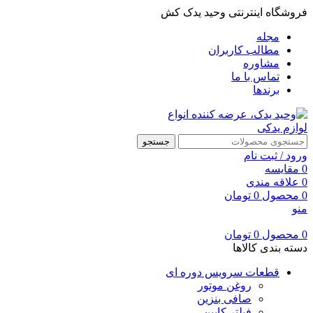
فروشگاه اینترنتی وحید یدک کش
مجله
مطالب کاربران
مشاوره
تماس با ما
برندها
جستجو
ورود / ثبت نام
0
مقایسه
0
علاقه مندی
0
محصول
0
تومان
منو
0
محصول
0
تومان
دسته بندی کالاها
قطعات سرویس دوره ای
روغن موتور
صافی بنزین
فیلتر کابین