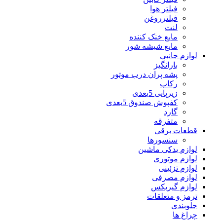
فیلتر هوا
فیلترروغن
لنت
مایع خنک کننده
مایع شیشه شور
لوازم جانبی
بارانگیز
پشه پران درب موتور
رکاب
زیرپایی 5بعدی
کفپوش صندوق 5بعدی
گارد
متفرقه
قطعات برقی
سنسورها
لوازم یدکی ماشین
لوازم موتوری
لوازم تزئینی
لوازم مصرفی
لوازم گیربکس
ترمز و متعلقات
جلوبندی
چراغ ها