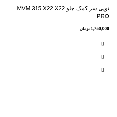
توپی سر کمک جلو MVM 315 X22 X22
PRO
1,750,000
تومان
تماس با ما
01333829096
01333826929