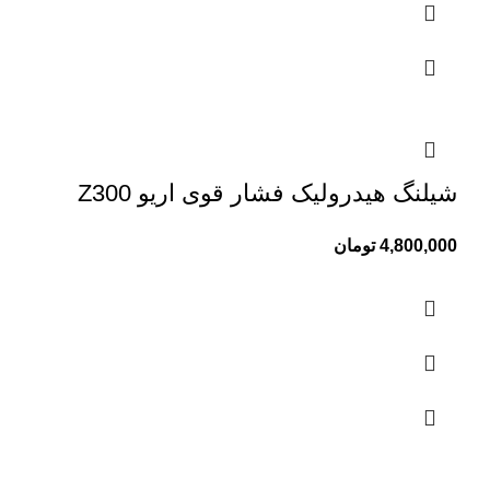
شیلنگ هیدرولیک فشار قوی اریو Z300
4,800,000
تومان