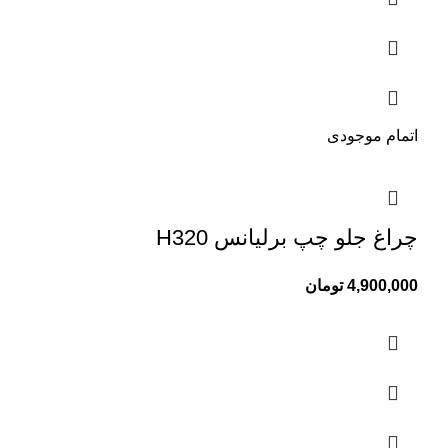
اتمام موجودی
چراغ جلو چپ برلیانس H320
4,900,000
تومان