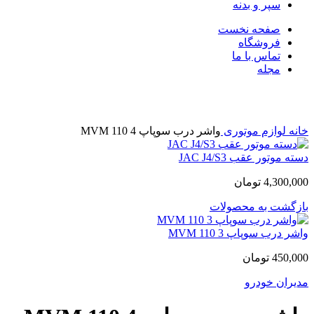
سپر و بدنه
صفحه نخست
فروشگاه
تماس با ما
مجله
بزرگنمایی تصویر
خانه
لوازم موتوری
واشر درب سوپاپ MVM 110 4
دسته موتور عقب JAC J4/S3
4,300,000
تومان
بازگشت به محصولات
واشر درب سوپاپ MVM 110 3
450,000
تومان
مدیران خودرو