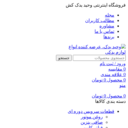
فروشگاه اینترنتی وحید یدک کش
مجله
مطالب کاربران
مشاوره
تماس با ما
برندها
جستجو
ورود / ثبت نام
0
مقایسه
0
علاقه مندی
0
محصول
0
تومان
منو
0
محصول
0
تومان
دسته بندی کالاها
قطعات سرویس دوره ای
روغن موتور
صافی بنزین
فیلتر کابین