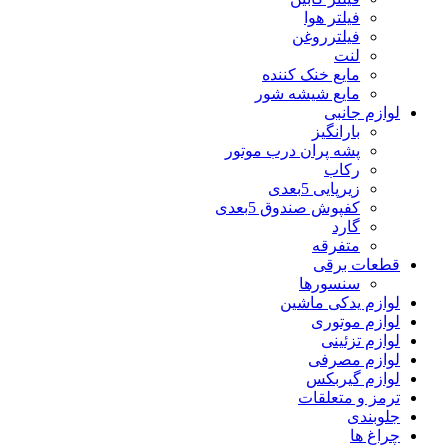
فیلتر هوا
فیلترروغن
لنت
مایع خنک کننده
مایع شیشه شور
لوازم جانبی
بارانگیز
پشه پران درب موتور
رکاب
زیرپایی 5بعدی
کفپوش صندوق 5بعدی
گارد
متفرقه
قطعات برقی
سنسورها
لوازم یدکی ماشین
لوازم موتوری
لوازم تزئینی
لوازم مصرفی
لوازم گیربکس
ترمز و متعلقات
جلوبندی
چراغ ها