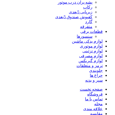
پشه پران درب موتور
رکاب
زیرپایی 5بعدی
کفپوش صندوق 5بعدی
گارد
متفرقه
قطعات برقی
سنسورها
لوازم یدکی ماشین
لوازم موتوری
لوازم تزئینی
لوازم مصرفی
لوازم گیربکس
ترمز و متعلقات
جلوبندی
چراغ ها
سپر و بدنه
صفحه نخست
فروشگاه
تماس با ما
مجله
علاقه مندی
مقایسه