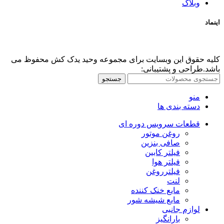
وبلاگ
اینماد
کلیه حقوق این وبسایت برای مجموعه وحید یدک کش محفوظ می
باشد.طراحی و پشتیبانی:
جستجو
منو
دسته بندی ها
قطعات سرویس دوره ای
روغن موتور
صافی بنزین
فیلتر کابین
فیلتر هوا
فیلترروغن
لنت
مایع خنک کننده
مایع شیشه شور
لوازم جانبی
بارانگیز