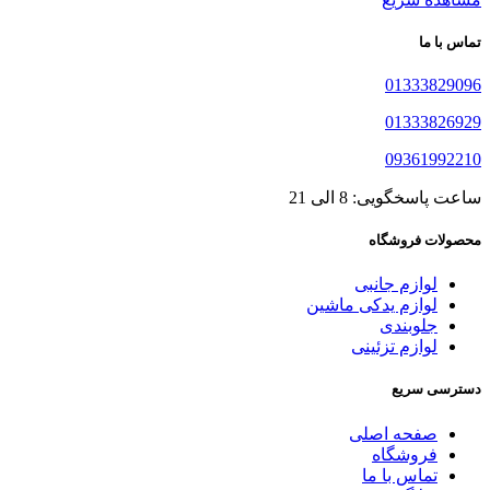
تماس با ما
01333829096
01333826929
09361992210
ساعت پاسخگویی: 8 الی 21
محصولات فروشگاه
لوازم جانبی
لوازم یدکی ماشین
جلوبندی
لوازم تزئینی
دسترسی سریع
صفحه اصلی
فروشگاه
تماس با ما