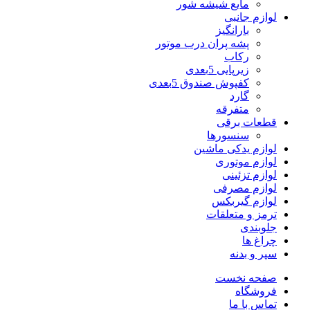
مایع شیشه شور
لوازم جانبی
بارانگیز
پشه پران درب موتور
رکاب
زیرپایی 5بعدی
کفپوش صندوق 5بعدی
گارد
متفرقه
قطعات برقی
سنسورها
لوازم یدکی ماشین
لوازم موتوری
لوازم تزئینی
لوازم مصرفی
لوازم گیربکس
ترمز و متعلقات
جلوبندی
چراغ ها
سپر و بدنه
صفحه نخست
فروشگاه
تماس با ما