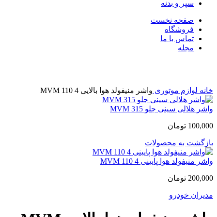
سپر و بدنه
صفحه نخست
فروشگاه
تماس با ما
مجله
بزرگنمایی تصویر
خانه
لوازم موتوری
واشر منیفولد هوا بالایی MVM 110 4
واشر هلالی سینی جلو MVM 315
100,000
تومان
بازگشت به محصولات
واشر منیفولد هوا پایینی MVM 110 4
200,000
تومان
مدیران خودرو