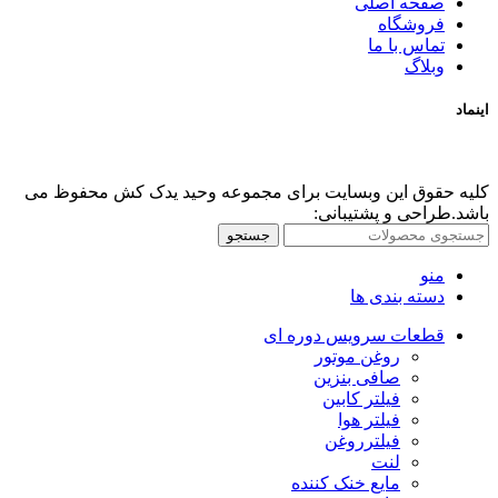
صفحه اصلی
فروشگاه
تماس با ما
وبلاگ
اینماد
کلیه حقوق این وبسایت برای مجموعه وحید یدک کش محفوظ می
باشد.طراحی و پشتیبانی:
جستجو
منو
دسته بندی ها
قطعات سرویس دوره ای
روغن موتور
صافی بنزین
فیلتر کابین
فیلتر هوا
فیلترروغن
لنت
مایع خنک کننده