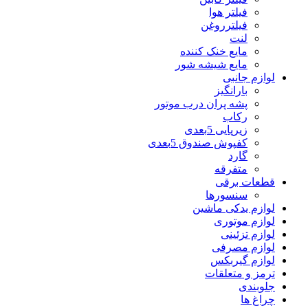
فیلتر هوا
فیلترروغن
لنت
مایع خنک کننده
مایع شیشه شور
لوازم جانبی
بارانگیز
پشه پران درب موتور
رکاب
زیرپایی 5بعدی
کفپوش صندوق 5بعدی
گارد
متفرقه
قطعات برقی
سنسورها
لوازم یدکی ماشین
لوازم موتوری
لوازم تزئینی
لوازم مصرفی
لوازم گیربکس
ترمز و متعلقات
جلوبندی
چراغ ها