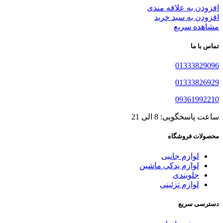
افزودن به علاقه مندی
افزودن به سبد خرید
مشاهده سریع
تماس با ما
01333829096
01333826929
09361992210
ساعت پاسخگویی: 8 الی 21
محصولات فروشگاه
لوازم جانبی
لوازم یدکی ماشین
جلوبندی
لوازم تزئینی
دسترسی سریع