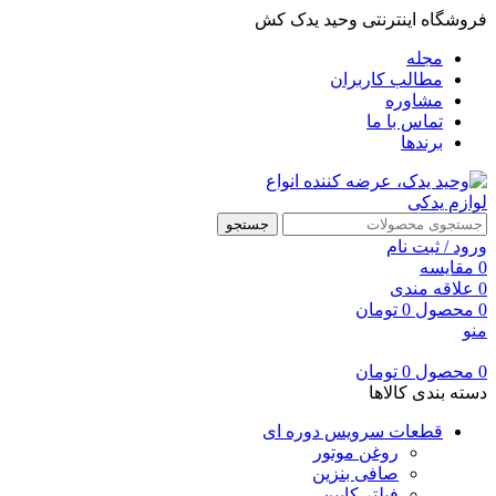
فروشگاه اینترنتی وحید یدک کش
مجله
مطالب کاربران
مشاوره
تماس با ما
برندها
جستجو
ورود / ثبت نام
0
مقایسه
0
علاقه مندی
0
محصول
0
تومان
منو
0
محصول
0
تومان
دسته بندی کالاها
قطعات سرویس دوره ای
روغن موتور
صافی بنزین
فیلتر کابین