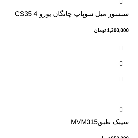
سنسور میل سوپاپ چانگان یورو 4 CS35
1,300,000
تومان
سیبک طبقMVM315