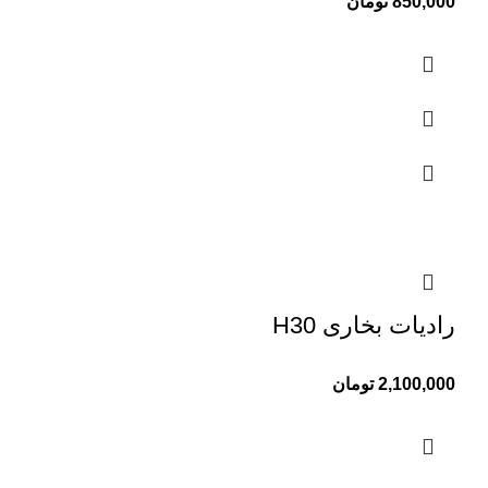
850,000
تومان
رادیات بخاری H30
2,100,000
تومان