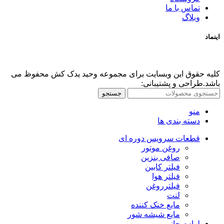
تماس با ما
وبلاگ
اینماد
کلیه حقوق این وبسایت برای مجموعه وحید یدک کش محفوظ می
باشد.طراحی و پشتیبانی:
جستجو
منو
دسته بندی ها
قطعات سرویس دوره ای
روغن موتور
صافی بنزین
فیلتر کابین
فیلتر هوا
فیلترروغن
لنت
مایع خنک کننده
مایع شیشه شور
لوازم جانبی