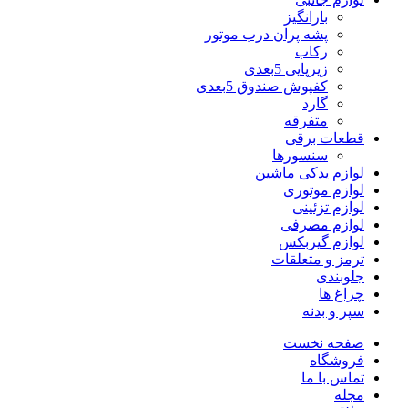
بارانگیز
پشه پران درب موتور
رکاب
زیرپایی 5بعدی
کفپوش صندوق 5بعدی
گارد
متفرقه
قطعات برقی
سنسورها
لوازم یدکی ماشین
لوازم موتوری
لوازم تزئینی
لوازم مصرفی
لوازم گیربکس
ترمز و متعلقات
جلوبندی
چراغ ها
سپر و بدنه
صفحه نخست
فروشگاه
تماس با ما
مجله