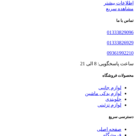
اطلاعات بیشتر
مشاهده سریع
تماس با ما
01333829096
01333826929
09361992210
ساعت پاسخگویی: 8 الی 21
محصولات فروشگاه
لوازم جانبی
لوازم یدکی ماشین
جلوبندی
لوازم تزئینی
دسترسی سریع
صفحه اصلی
فروشگاه