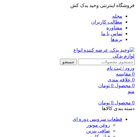
فروشگاه اینترنتی وحید یدک کش
مجله
مطالب کاربران
مشاوره
تماس با ما
برندها
جستجو
ورود / ثبت نام
0
مقایسه
0
علاقه مندی
0
محصول
0
تومان
منو
0
محصول
0
تومان
دسته بندی کالاها
قطعات سرویس دوره ای
روغن موتور
صافی بنزین
فیلتر کابین