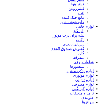
فیلتر هوا
فیلترروغن
لنت
مایع خنک کننده
مایع شیشه شور
لوازم جانبی
بارانگیز
پشه پران درب موتور
رکاب
زیرپایی 5بعدی
کفپوش صندوق 5بعدی
گارد
متفرقه
قطعات برقی
سنسورها
لوازم یدکی ماشین
لوازم موتوری
لوازم تزئینی
لوازم مصرفی
لوازم گیربکس
ترمز و متعلقات
جلوبندی
چراغ ها