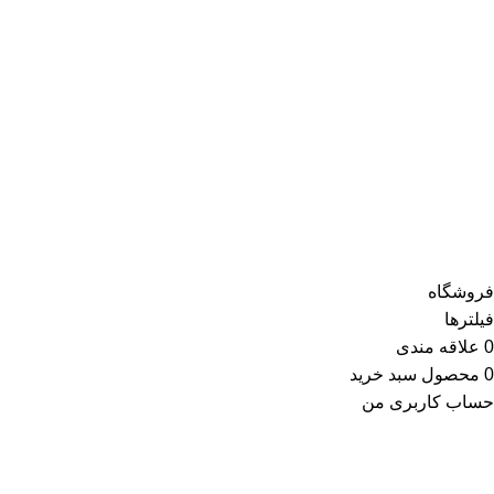
صفحه اصلی
فروشگاه
تماس با ما
وبلاگ
اینماد
کلیه حقوق این وبسایت برای مجموعه وحید یدک کش محفوظ می
باشد.طراحی و پشتیبانی:
فروشگاه
فیلترها
0
علاقه مندی
0
محصول
سبد خرید
حساب کاربری من