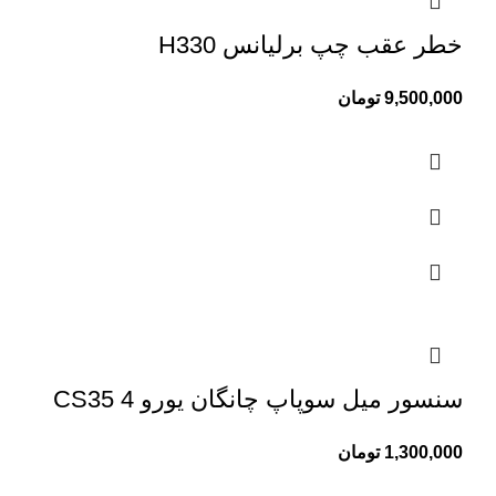
خطر عقب چپ برلیانس H330
9,500,000
تومان
سنسور میل سوپاپ چانگان یورو 4 CS35
1,300,000
تومان