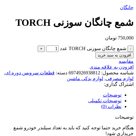
چانگان
شمع چانگان سوزنی TORCH
750,000
تومان
شمع چانگان سوزنی TORCH عدد
افزودن به سبد خرید
مقایسه
افزودن به علاقه مندی
شناسه محصول:
6974926938812
دسته:
قطعات سرویس دوره ای
,
لوازم مصرفی
,
لوازم یدکی ماشین
اشتراک گذاری:
توضیحات
توضیحات تکمیلی
نظرات (0)
توضیحات
هنگام خرید حتما توجه کنید که باید به تعداد سیلندر خودرو شمع
خریداری شود!