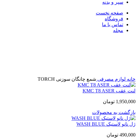
سپر و بدنه
صفحه نخست
فروشگاه
تماس با ما
مجله
بزرگنمایی تصویر
خانه
لوازم مصرفی
شمع چانگان سوزنی TORCH
لنت عقب KMC T8 ASER
1,950,000
تومان
بازگشت به محصولات
ژل نانو لاستیک WASH BLUE
490,000
تومان