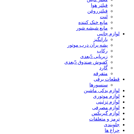
فیلتر هوا
فیلترروغن
لنت
مایع خنک کننده
مایع شیشه شور
لوازم جانبی
بارانگیز
پشه پران درب موتور
رکاب
زیرپایی 5بعدی
کفپوش صندوق 5بعدی
گارد
متفرقه
قطعات برقی
سنسورها
لوازم یدکی ماشین
لوازم موتوری
لوازم تزئینی
لوازم مصرفی
لوازم گیربکس
ترمز و متعلقات
جلوبندی
چراغ ها