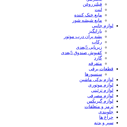
فیلترروغن
لنت
مایع خنک کننده
مایع شیشه شور
لوازم جانبی
بارانگیز
پشه پران درب موتور
رکاب
زیرپایی 5بعدی
کفپوش صندوق 5بعدی
گارد
متفرقه
قطعات برقی
سنسورها
لوازم یدکی ماشین
لوازم موتوری
لوازم تزئینی
لوازم مصرفی
لوازم گیربکس
ترمز و متعلقات
جلوبندی
چراغ ها
سپر و بدنه