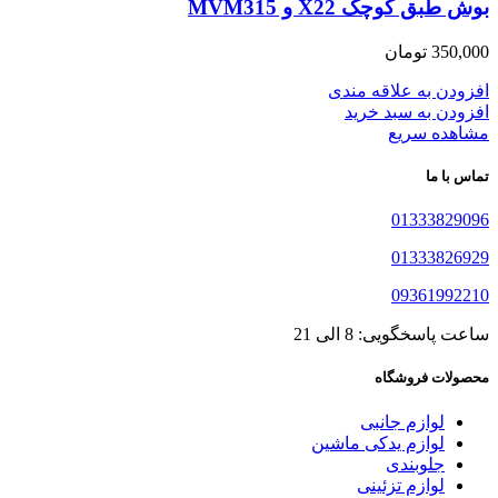
بوش طبق کوچک X22 و MVM315
350,000
تومان
افزودن به علاقه مندی
افزودن به سبد خرید
مشاهده سریع
تماس با ما
01333829096
01333826929
09361992210
ساعت پاسخگویی: 8 الی 21
محصولات فروشگاه
لوازم جانبی
لوازم یدکی ماشین
جلوبندی
لوازم تزئینی