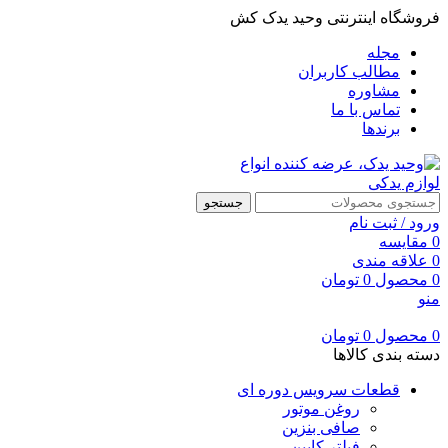
فروشگاه اینترنتی وحید یدک کش
مجله
مطالب کاربران
مشاوره
تماس با ما
برندها
جستجو
ورود / ثبت نام
0
مقایسه
0
علاقه مندی
0
محصول
0
تومان
منو
0
محصول
0
تومان
دسته بندی کالاها
قطعات سرویس دوره ای
روغن موتور
صافی بنزین
فیلتر کابین