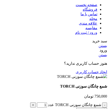
صفحه نخست
فروشگاه
تماس با ما
مجله
علاقه مندی
مقایسه
ورود / ثبت نام
سبد خرید
بستن
ورود
بستن
هنوز حساب کاربری ندارید؟
ایجاد حساب کاربری
شمع چانگان سوزنی TORCH
750,000
تومان
شمع چانگان سوزنی TORCH عدد