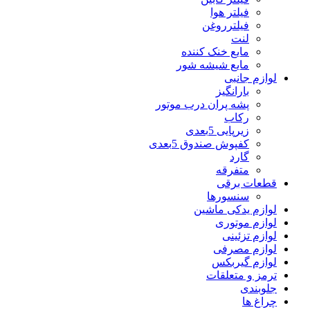
فیلتر هوا
فیلترروغن
لنت
مایع خنک کننده
مایع شیشه شور
لوازم جانبی
بارانگیز
پشه پران درب موتور
رکاب
زیرپایی 5بعدی
کفپوش صندوق 5بعدی
گارد
متفرقه
قطعات برقی
سنسورها
لوازم یدکی ماشین
لوازم موتوری
لوازم تزئینی
لوازم مصرفی
لوازم گیربکس
ترمز و متعلقات
جلوبندی
چراغ ها