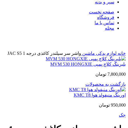
سپر و بدنه
صفحه نخست
فروشگاه
تماس با ما
مجله
بزرگنمایی تصویر
خانه
لوازم یدکی ماشین
واشر سر سیلندر کاغذی درجه 1 JAC S5
بلبرینگ کلاچ پمپی MVM 530 HONGXIE
7,800,000
تومان
بازگشت به محصولات
اورینگ منیفولد هوا KMC T8
950,000
تومان
جک