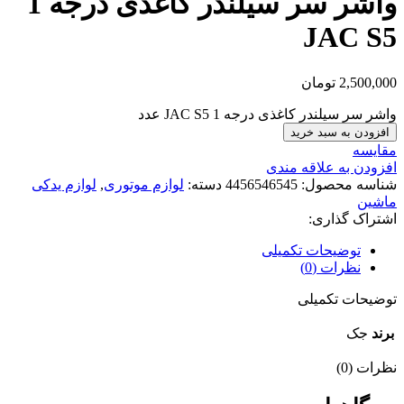
واشر سر سیلندر کاغذی درجه 1
JAC S5
2,500,000
تومان
واشر سر سیلندر کاغذی درجه 1 JAC S5 عدد
افزودن به سبد خرید
مقایسه
افزودن به علاقه مندی
شناسه محصول:
4456546545
دسته:
لوازم موتوری
,
لوازم یدکی
ماشین
اشتراک گذاری:
توضیحات تکمیلی
نظرات (0)
توضیحات تکمیلی
برند
جک
نظرات (0)