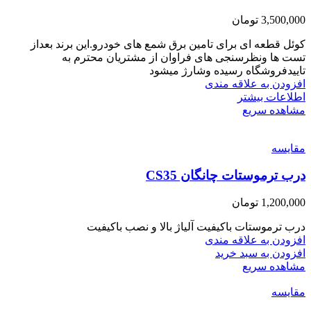
3,500,000
تومان
کوئل قطعه ای برای تامین برق شمع های خودرو.این برند بعداز
تست ها ونظرسنجی های فراوان از مشتریان محترم به
تاییدفروشگاه رسیده وشارژ میشود
افزودن به علاقه مندی
اطلاعات بیشتر
مشاهده سریع
مقایسه
درب ترموستات چانگان CS35
1,200,000
تومان
درب ترموستات باکیفیت آلیاژ بالا و نصب باکیفیت
افزودن به علاقه مندی
افزودن به سبد خرید
مشاهده سریع
مقایسه