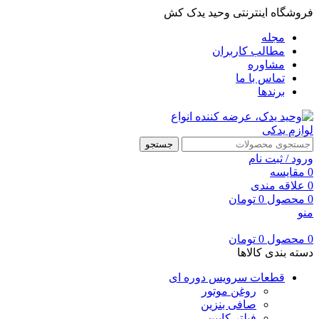
فروشگاه اینترنتی وحید یدک کش
مجله
مطالب کاربران
مشاوره
تماس با ما
برندها
جستجو
ورود / ثبت نام
0
مقایسه
0
علاقه مندی
0
محصول
0
تومان
منو
0
محصول
0
تومان
دسته بندی کالاها
قطعات سرویس دوره ای
روغن موتور
صافی بنزین
فیلتر کابین