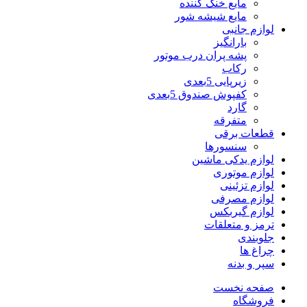
مایع خنک کننده
مایع شیشه شور
لوازم جانبی
بارانگیز
پشه پران درب موتور
رکاب
زیرپایی 5بعدی
کفپوش صندوق 5بعدی
گارد
متفرقه
قطعات برقی
سنسورها
لوازم یدکی ماشین
لوازم موتوری
لوازم تزئینی
لوازم مصرفی
لوازم گیربکس
ترمز و متعلقات
جلوبندی
چراغ ها
سپر و بدنه
صفحه نخست
فروشگاه