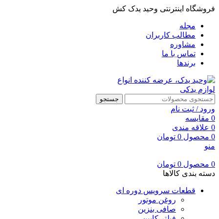
فروشگاه اینترنتی وحید یدک کش
مجله
مطالب کاربران
مشاوره
تماس با ما
برندها
جستجو
ورود / ثبت نام
0
مقایسه
0
علاقه مندی
0
محصول
0
تومان
منو
0
محصول
0
تومان
دسته بندی کالاها
قطعات سرویس دوره ای
روغن موتور
صافی بنزین
فیلتر کابین