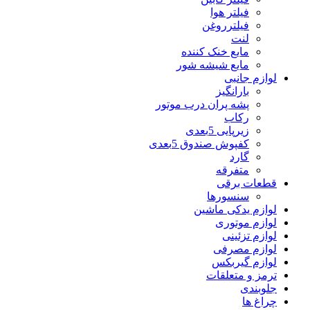
فیلتر هوا
فیلترروغن
لنت
مایع خنک کننده
مایع شیشه شور
لوازم جانبی
بارانگیز
پشه پران درب موتور
رکاب
زیرپایی 5بعدی
کفپوش صندوق 5بعدی
گارد
متفرقه
قطعات برقی
سنسورها
لوازم یدکی ماشین
لوازم موتوری
لوازم تزئینی
لوازم مصرفی
لوازم گیربکس
ترمز و متعلقات
جلوبندی
چراغ ها