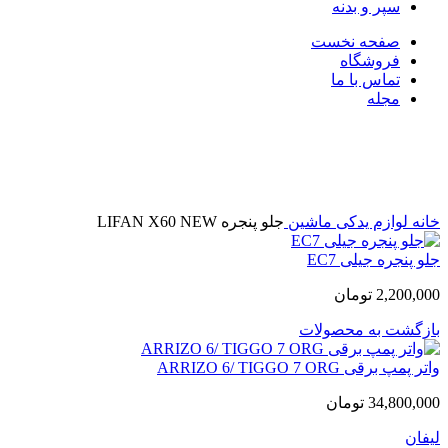
سپر و بدنه
صفحه نخست
فروشگاه
تماس با ما
مجله
اتمام موجودی
بزرگنمایی تصویر
خانه
لوازم یدکی ماشین
جلو پنجره LIFAN X60 NEW
جلو پنجره جیلی EC7
2,200,000
تومان
بازگشت به محصولات
واتر پمپ برقی ARRIZO 6/ TIGGO 7 ORG
34,800,000
تومان
لیفان