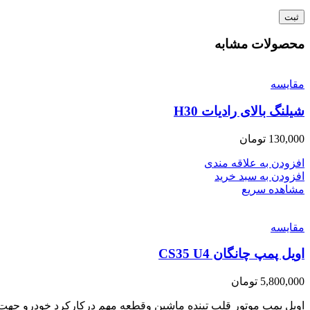
محصولات مشابه
مقایسه
شیلنگ بالای رادیات H30
130,000
تومان
افزودن به علاقه مندی
افزودن به سبد خرید
مشاهده سریع
مقایسه
اویل پمپ چانگان CS35 U4
5,800,000
تومان
اویل پمپ موتور قلب تپنده ماشین وقطعه مهم درکارکرد خودرو جهت ا