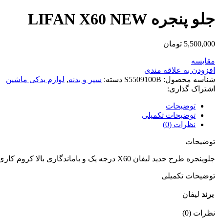
جلو پنجره LIFAN X60 NEW
5,500,000
تومان
مقایسه
افزودن به علاقه مندی
شناسه محصول:
S5509100B
دسته:
سپر و بدنه
,
لوازم یدکی ماشین
اشتراک گذاری:
توضیحات
توضیحات تکمیلی
نظرات (0)
توضیحات
جلوپنجره طرح جدید لیفان X60 درجه یک و باماندگاری بالا کروم کاری وارداتی باکیفیت
توضیحات تکمیلی
برند
لیفان
نظرات (0)