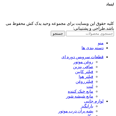
اینماد
کلیه حقوق این وبسایت برای مجموعه وحید یدک کش محفوظ می
باشد.طراحی و پشتیبانی:
جستجو
منو
دسته بندی ها
قطعات سرویس دوره ای
روغن موتور
صافی بنزین
فیلتر کابین
فیلتر هوا
فیلترروغن
لنت
مایع خنک کننده
مایع شیشه شور
لوازم جانبی
بارانگیز
پشه پران درب موتور
رکاب