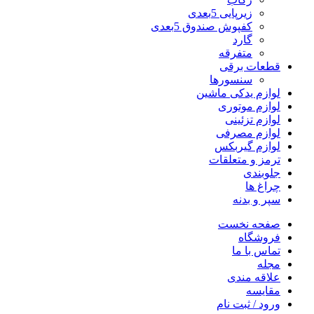
زیرپایی 5بعدی
کفپوش صندوق 5بعدی
گارد
متفرقه
قطعات برقی
سنسورها
لوازم یدکی ماشین
لوازم موتوری
لوازم تزئینی
لوازم مصرفی
لوازم گیربکس
ترمز و متعلقات
جلوبندی
چراغ ها
سپر و بدنه
صفحه نخست
فروشگاه
تماس با ما
مجله
علاقه مندی
مقایسه
ورود / ثبت نام