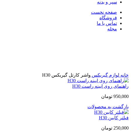
سپر و بدنه
صفحه نخست
فروشگاه
تماس با ما
مجله
بزرگنمایی تصویر
خانه
لوازم گیربکس
واشر کارتل گیربکس H30
راهنمای روی ایینه راست H30
950,000
تومان
بازگشت به محصولات
فیلتر کابین H30
250,000
تومان