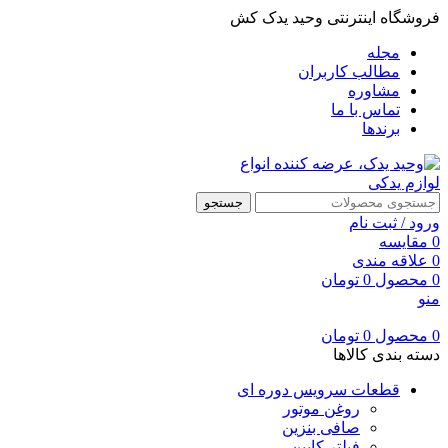
فروشگاه اینترنتی وحید یدک کش
مجله
مطالب کاربران
مشاوره
تماس با ما
برندها
جستجو
ورود / ثبت نام
0
مقایسه
0
علاقه مندی
0
محصول
0
تومان
منو
0
محصول
0
تومان
دسته بندی کالاها
قطعات سرویس دوره ای
روغن موتور
صافی بنزین
فیلتر کابین