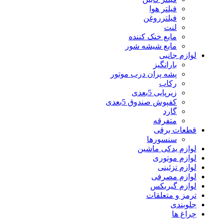
فیلتر هوا
فیلترروغن
لنت
مایع خنک کننده
مایع شیشه شور
لوازم جانبی
بارانگیز
پشه پران درب موتور
رکاب
زیرپایی 5بعدی
کفپوش صندوق 5بعدی
گارد
متفرقه
قطعات برقی
سنسورها
لوازم یدکی ماشین
لوازم موتوری
لوازم تزئینی
لوازم مصرفی
لوازم گیربکس
ترمز و متعلقات
جلوبندی
چراغ ها