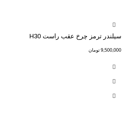
سیلندر ترمز چرخ عقب راست H30
9,500,000
تومان
تماس با ما