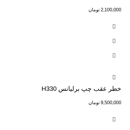
2,100,000
تومان
خطر عقب چپ برلیانس H330
9,500,000
تومان