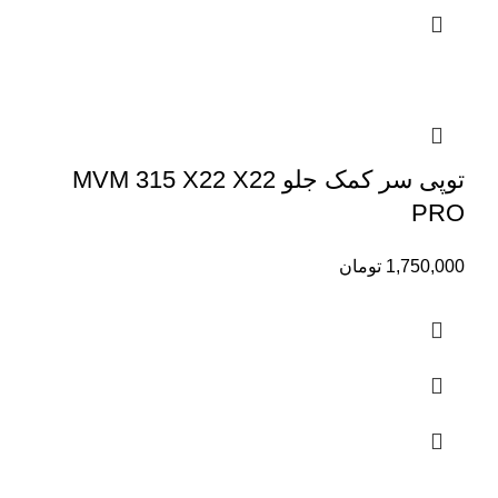
توپی سر کمک جلو MVM 315 X22 X22
PRO
1,750,000
تومان