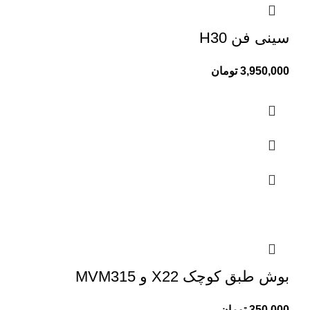
سینی فن H30
3,950,000
تومان
بوش طبق کوچک X22 و MVM315
350,000
تومان