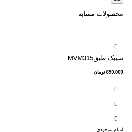
محصولات مشابه
سیبک طبقMVM315
850,000
تومان
اتمام موجودی