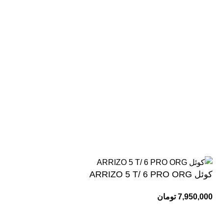
لوازم تزئینی
دسترسی سریع
صفحه اصلی
فروشگاه
تماس با ما
وبلاگ
اینماد
کلیه حقوق این وبسایت برای مجموعه وحید یدک کش محفوظ می
باشد.طراحی و پشتیبانی:
کوئل ARRIZO 5 T/ 6 PRO ORG
7,950,000
تومان