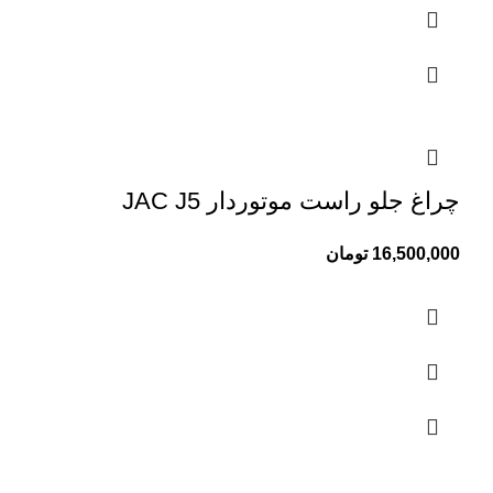
چراغ جلو راست موتوردار JAC J5
16,500,000
تومان