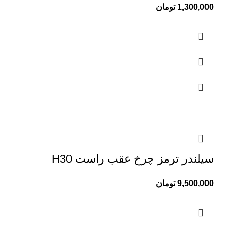
1,300,000
تومان
سیلندر ترمز چرخ عقب راست H30
9,500,000
تومان