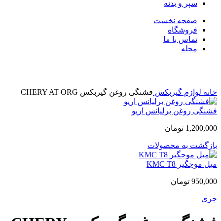
سپر و بدنه
صفحه نخست
فروشگاه
تماس با ما
مجله
بزرگنمایی تصویر
خانه
لوازم گیربکس
فشنگی روغن گیربکس CHERY AT ORG
فشنگی روغن برلیانس اریو
1,200,000
تومان
بازگشت به محصولات
میل موجگیر KMC T8
950,000
تومان
چری