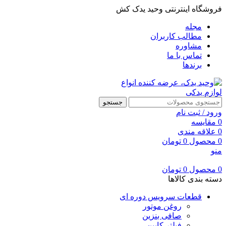
فروشگاه اینترنتی وحید یدک کش
مجله
مطالب کاربران
مشاوره
تماس با ما
برندها
جستجو
ورود / ثبت نام
0
مقایسه
0
علاقه مندی
0
محصول
0
تومان
منو
0
محصول
0
تومان
دسته بندی کالاها
قطعات سرویس دوره ای
روغن موتور
صافی بنزین
فیلتر کابین