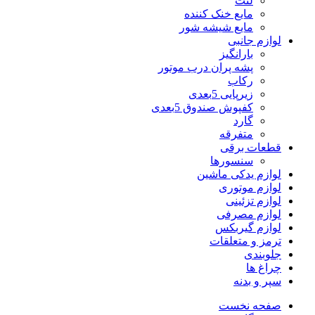
لنت
مایع خنک کننده
مایع شیشه شور
لوازم جانبی
بارانگیز
پشه پران درب موتور
رکاب
زیرپایی 5بعدی
کفپوش صندوق 5بعدی
گارد
متفرقه
قطعات برقی
سنسورها
لوازم یدکی ماشین
لوازم موتوری
لوازم تزئینی
لوازم مصرفی
لوازم گیربکس
ترمز و متعلقات
جلوبندی
چراغ ها
سپر و بدنه
صفحه نخست