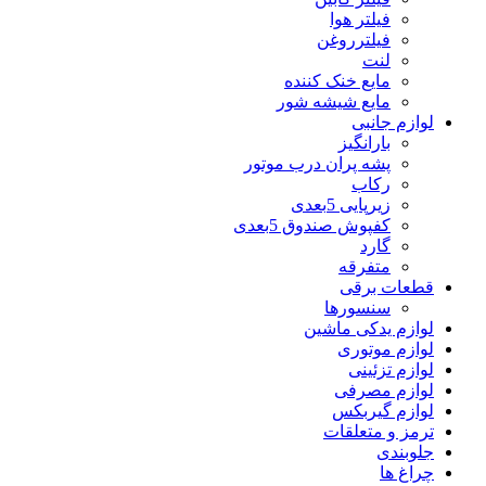
فیلتر هوا
فیلترروغن
لنت
مایع خنک کننده
مایع شیشه شور
لوازم جانبی
بارانگیز
پشه پران درب موتور
رکاب
زیرپایی 5بعدی
کفپوش صندوق 5بعدی
گارد
متفرقه
قطعات برقی
سنسورها
لوازم یدکی ماشین
لوازم موتوری
لوازم تزئینی
لوازم مصرفی
لوازم گیربکس
ترمز و متعلقات
جلوبندی
چراغ ها