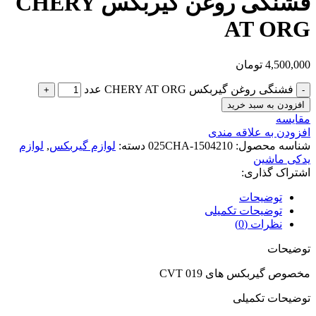
فشنگی روغن گیربکس CHERY
AT ORG
4,500,000
تومان
فشنگی روغن گیربکس CHERY AT ORG عدد
افزودن به سبد خرید
مقایسه
افزودن به علاقه مندی
شناسه محصول:
025CHA-1504210
دسته:
لوازم گیربکس
,
لوازم
یدکی ماشین
اشتراک گذاری:
توضیحات
توضیحات تکمیلی
نظرات (0)
توضیحات
مخصوص گیربکس های CVT 019
توضیحات تکمیلی