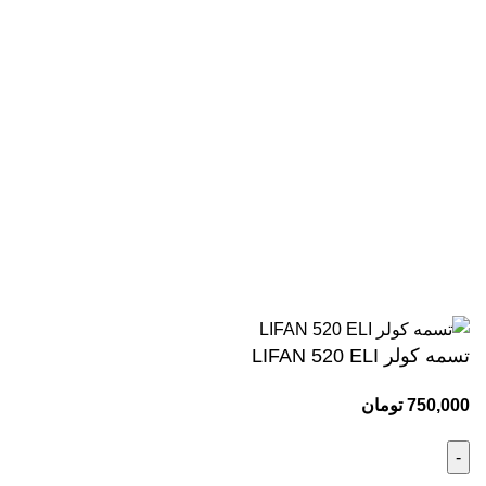
دسترسی سریع
صفحه اصلی
فروشگاه
تماس با ما
وبلاگ
اینماد
کلیه حقوق این وبسایت برای مجموعه وحید یدک کش محفوظ می
باشد.طراحی و پشتیبانی:
تسمه کولر LIFAN 520 ELI
750,000
تومان