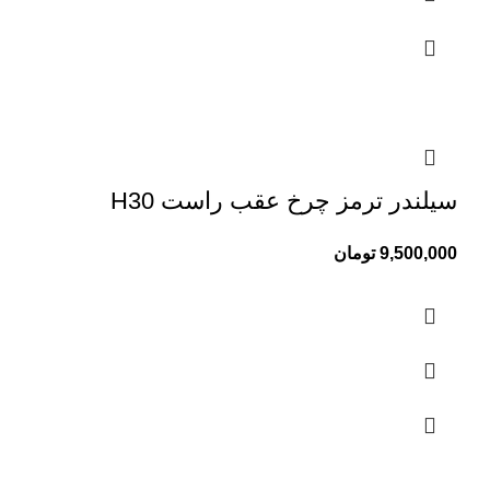
سیلندر ترمز چرخ عقب راست H30
9,500,000
تومان