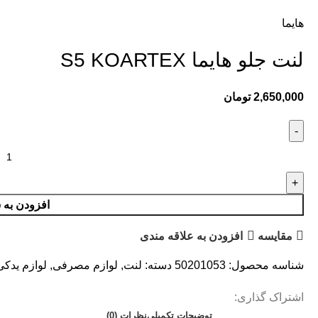
هایما
لنت جلو هایما S5 KOARTEX
2,650,000
تومان
افزودن به 
مقایسه
افزودن به علاقه مندی
شناسه محصول:
50201053
دسته:
لنت
,
لوازم مصرفی
,
لوازم یدک
اشتراک گذاری:
توضیحات تکمیلی
نظرات (0)