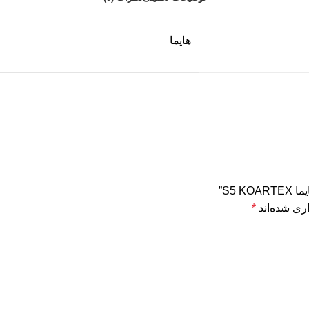
هایما
S5 ”
ری شده‌اند
*