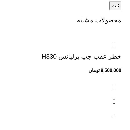
محصولات مشابه
خطر عقب چپ برلیانس H330
9,500,000
تومان